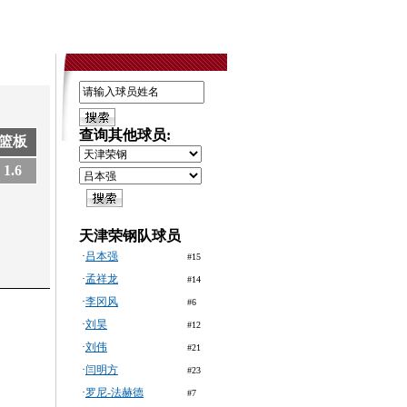
查询其他球员:
篮板
1.6
天津荣钢队球员
·
吕本强
#15
·
孟祥龙
#14
·
李冈风
#6
·
刘昊
#12
·
刘伟
#21
·
闫明方
#23
·
罗尼-法赫德
#7