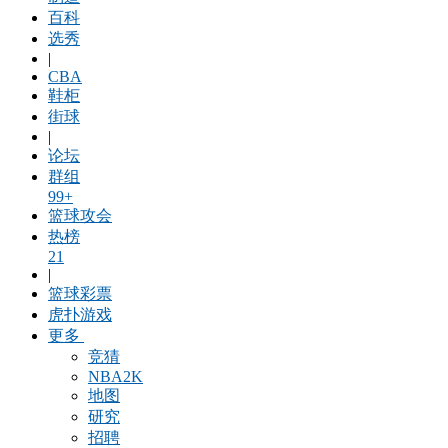
百科
选秀
|
CBA
鞋柜
街球
|
论坛
群组
99+
篮球攻会
热榜
21
|
篮球彩票
虎扑游戏
更多
竞猜
NBA2K
地图
研究
招聘