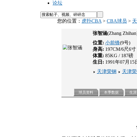
论坛
您的位置：
虎扑CBA
>
CBA球员
>
天
张智涵
(Zhang Zhihan
位置:
小前锋
(9号)
身高:
197CM/6尺6寸
体重:
85KG / 187磅
生日:
1991年07月15
天津荣钢
天津荣
球员资料
本季数据
生涯