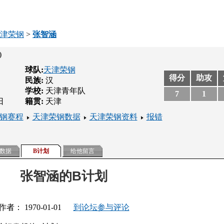
津荣钢
>
张智涵
)
球队:
天津荣钢
得分
助攻
民族:
汉
学校:
天津青年队
7
1
日
籍贯:
天津
钢赛程
天津荣钢数据
天津荣钢资料
报错
数据
B计划
给他留言
张智涵的B计划
作者： 1970-01-01
到论坛参与评论