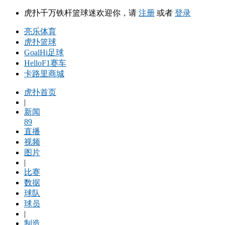
虎扑千万铁杆篮球迷欢迎你，请
注册
或者
登录
亮乐体育
虎扑篮球
GoalHi足球
HelloF1赛车
卡路里商城
虎扑首页
|
新闻
89
直播
视频
图片
|
比赛
数据
球队
球员
|
制造