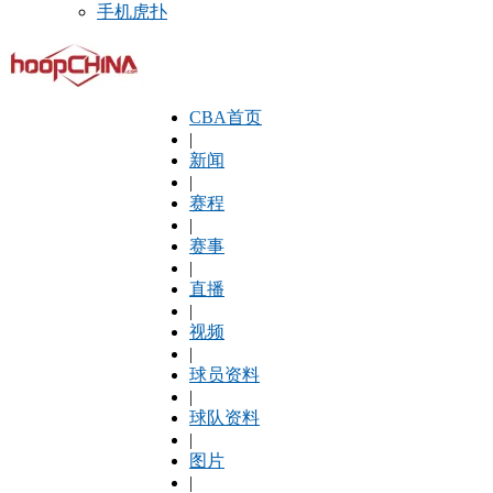
手机虎扑
CBA首页
|
新闻
|
赛程
|
赛事
|
直播
|
视频
|
球员资料
|
球队资料
|
图片
|