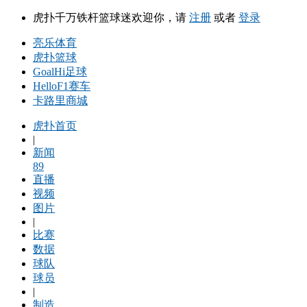
虎扑千万铁杆篮球迷欢迎你，请
注册
或者
登录
亮乐体育
虎扑篮球
GoalHi足球
HelloF1赛车
卡路里商城
虎扑首页
|
新闻
89
直播
视频
图片
|
比赛
数据
球队
球员
|
制造