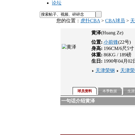
论坛
您的位置：
虎扑CBA
>
CBA球员
>
天
黄泽
(Huang Ze)
位置:
小前锋
(22号)
身高:
196CM/6尺5寸
体重:
86KG / 189磅
生日:
1990年04月02
天津荣钢
天津荣
球员资料
本季数据
生涯
一句话介绍黄泽