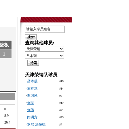
查询其他球员:
篮板
1
天津荣钢队球员
·
吕本强
#15
·
孟祥龙
#14
·
李冈风
#6
·
刘昊
#12
0
·
刘伟
#21
8.9
·
闫明方
#23
26.4
·
罗尼-法赫德
#7