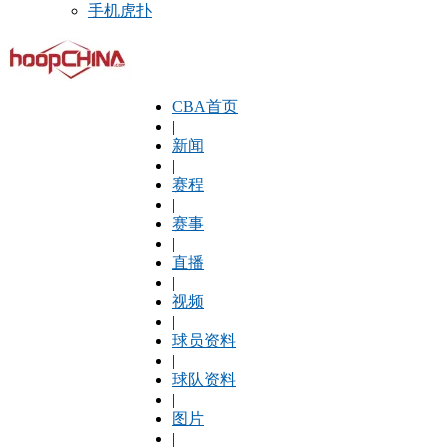
手机虎扑
CBA首页
|
新闻
|
赛程
|
赛事
|
直播
|
视频
|
球员资料
|
球队资料
|
图片
|