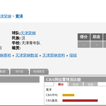
津荣钢
>
黄泽
球队:
天津荣钢
得分
助攻
民族:
汉
学校:
天津青年队
-
-
日
籍贯:
钢赛程
天津荣钢数据
天津荣钢资料
报错
数据
B计划
给他留言
CBA同位置球员比较
得分
助攻
篮板
黄泽
CBA平均
CBA最高