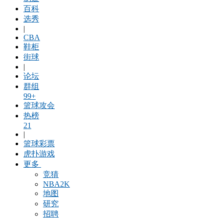
百科
选秀
|
CBA
鞋柜
街球
|
论坛
群组
99+
篮球攻会
热榜
21
|
篮球彩票
虎扑游戏
更多
竞猜
NBA2K
地图
研究
招聘