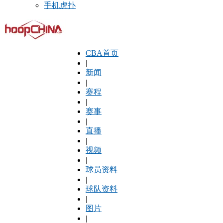
手机虎扑
CBA首页
|
新闻
|
赛程
|
赛事
|
直播
|
视频
|
球员资料
|
球队资料
|
图片
|