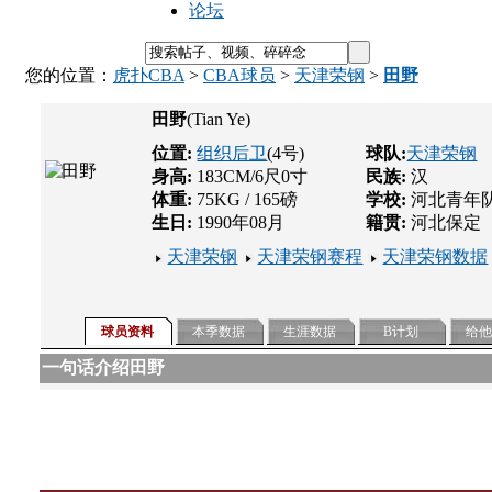
论坛
您的位置：
虎扑CBA
>
CBA球员
>
天津荣钢
>
田野
田野
(Tian Ye)
位置:
组织后卫
(4号)
球队:
天津荣钢
身高:
183CM/6尺0寸
民族:
汉
体重:
75KG / 165磅
学校:
河北青年
生日:
1990年08月
籍贯:
河北保定
天津荣钢
天津荣钢赛程
天津荣钢数据
球员资料
本季数据
生涯数据
B计划
给
一句话介绍田野