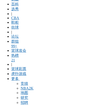
百科
选秀
|
CBA
鞋柜
街球
|
论坛
群组
99+
篮球攻会
热榜
21
|
篮球彩票
虎扑游戏
更多
竞猜
NBA2K
地图
研究
招聘