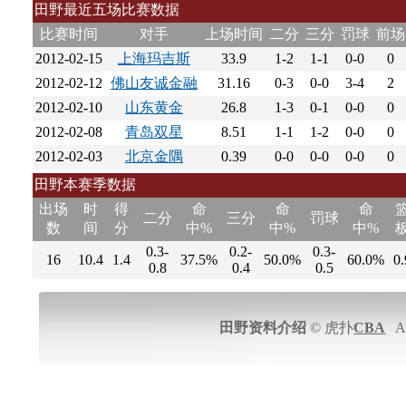
田野最近五场比赛数据
比赛时间
对手
上场时间
二分
三分
罚球
前场
2012-02-15
上海玛吉斯
33.9
1-2
1-1
0-0
0
2012-02-12
佛山友诚金融
31.16
0-3
0-0
3-4
2
2012-02-10
山东黄金
26.8
1-3
0-1
0-0
0
2012-02-08
青岛双星
8.51
1-1
1-2
0-0
0
2012-02-03
北京金隅
0.39
0-0
0-0
0-0
0
田野本赛季数据
出场
时
得
命
命
命
二分
三分
罚球
数
间
分
中%
中%
中%
0.3-
0.2-
0.3-
16
10.4
1.4
37.5%
50.0%
60.0%
0.
0.8
0.4
0.5
田野资料介绍
© 虎扑
CBA
All