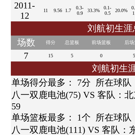
2011-
0.3-
0.1-
0
11
9.56
1.7
33.3%
20.0%
12
0.9
0.5
1
刘航初生涯
场数
得分
总篮板
前场篮板
后场
7
15
5
0
刘航初生
单场得分最多： 7分 所在球
八一双鹿电池(75) VS 客队：北
59
单场篮板最多： 1个 所在球
八一双鹿电池(111) VS 客队：