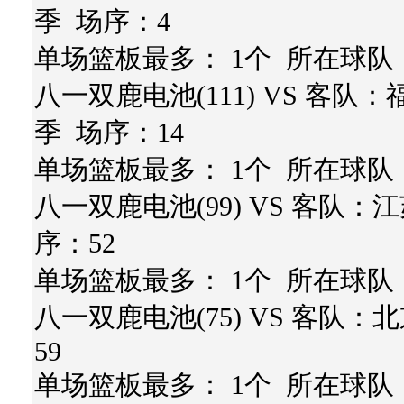
季 场序：4
单场篮板最多： 1个 所在球
八一双鹿电池(111) VS 客队：
季 场序：14
单场篮板最多： 1个 所在球
八一双鹿电池(99) VS 客队：江
序：52
单场篮板最多： 1个 所在球
八一双鹿电池(75) VS 客队：北
59
单场篮板最多： 1个 所在球