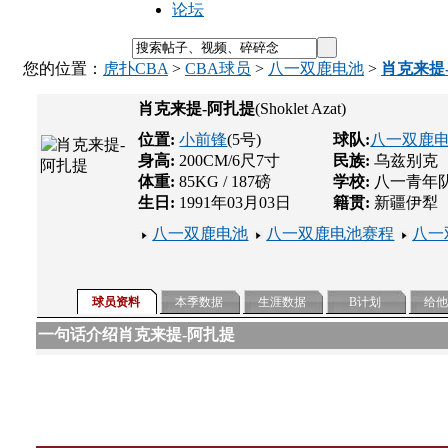
论坛
您的位置：
虎扑CBA
>
CBA球员
>
八一双鹿电池
>
肖克来提
肖克来提-阿扎提
(Shoklet Azat)
位置:
小前锋
(5号)
球队:
八一双鹿
身高:
200CM/6尺7寸
民族:
乌兹别克
体重:
85KG / 187磅
学校:
八一青年
生日:
1991年03月03日
籍贯:
新疆伊犁
八一双鹿电池
八一双鹿电池赛程
八一
球员资料
本季数据
生涯数据
B计划
给
一句话介绍肖克来提-阿扎提