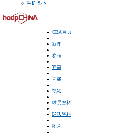
手机虎扑
CBA首页
|
新闻
|
赛程
|
赛事
|
直播
|
视频
|
球员资料
|
球队资料
|
图片
|