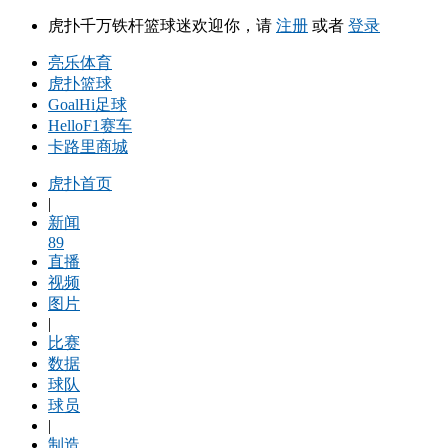
虎扑千万铁杆篮球迷欢迎你，请
注册
或者
登录
亮乐体育
虎扑篮球
GoalHi足球
HelloF1赛车
卡路里商城
虎扑首页
|
新闻
89
直播
视频
图片
|
比赛
数据
球队
球员
|
制造