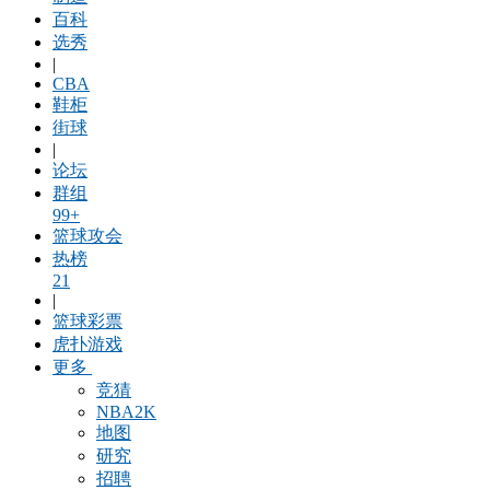
百科
选秀
|
CBA
鞋柜
街球
|
论坛
群组
99+
篮球攻会
热榜
21
|
篮球彩票
虎扑游戏
更多
竞猜
NBA2K
地图
研究
招聘