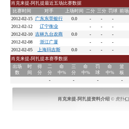
肖克来提-阿扎提最近五场比赛数据
比赛时间
对手
上场时间
二分
三分
罚球
前场
2012-02-15
广东东莞银行
0.0
-
-
-
2012-02-12
辽宁衡业
-
-
-
2012-02-10
吉林九台农商
0.0
-
-
-
2012-02-08
浙江广厦
-
-
-
2012-02-05
上海玛吉斯
0.0
-
-
-
肖克来提-阿扎提本赛季数据
出场
时
得
二
命
三
命
罚
命
篮
数
间
分
分
中%
分
中%
球
中%
板
-
-
-
-
肖克来提-阿扎提资料介绍
© 虎扑
C