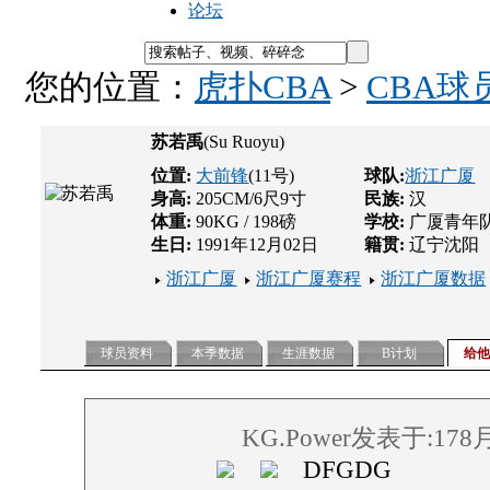
论坛
您的位置：
虎扑CBA
>
CBA球
苏若禹
(Su Ruoyu)
位置:
大前锋
(11号)
球队:
浙江广厦
身高:
205CM/6尺9寸
民族:
汉
体重:
90KG / 198磅
学校:
广厦青年
生日:
1991年12月02日
籍贯:
辽宁沈阳
浙江广厦
浙江广厦赛程
浙江广厦数据
球员资料
本季数据
生涯数据
B计划
给
KG.Power发表于:178
DFGDG