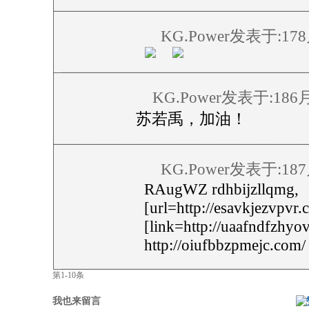
KG.Power发表于:17
KG.Power发表于:186
苏若禹，加油！
KG.Power发表于:18
RAugWZ rdhbijzllqmg,
[url=http://esavkjezvpvr.
[link=http://uaafndfzhyo
http://oiufbbzpmejc.com/
第1-10条
我也来留言