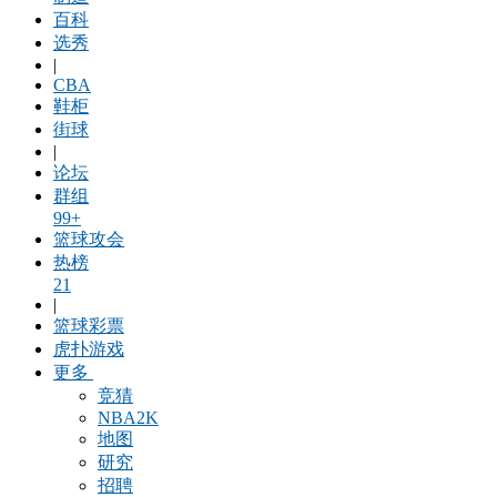
百科
选秀
|
CBA
鞋柜
街球
|
论坛
群组
99+
篮球攻会
热榜
21
|
篮球彩票
虎扑游戏
更多
竞猜
NBA2K
地图
研究
招聘