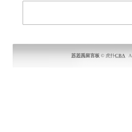
苏若禹
留言板
© 虎扑
CBA
All