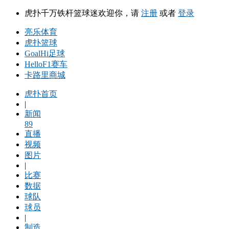
虎扑千万铁杆篮球迷欢迎你，请
注册
或者
登录
亮乐体育
虎扑篮球
GoalHi足球
HelloF1赛车
卡路里商城
虎扑首页
|
新闻
89
直播
视频
图片
|
比赛
数据
球队
球员
|
制造