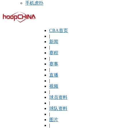
手机虎扑
CBA首页
|
新闻
|
赛程
|
赛事
|
直播
|
视频
|
球员资料
|
球队资料
|
图片
|