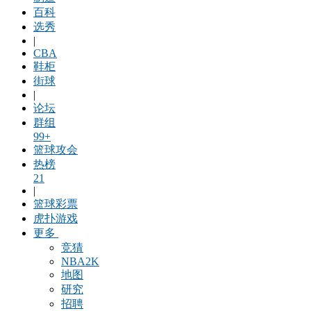
百科
选秀
|
CBA
鞋柜
街球
|
论坛
群组
99+
篮球攻会
热榜
21
|
篮球彩票
虎扑游戏
更多
竞猜
NBA2K
地图
研究
招聘