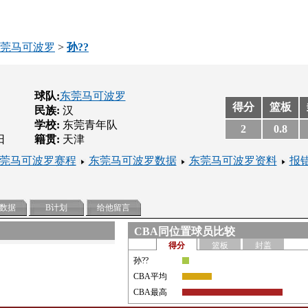
莞马可波罗
>
孙??
球队:
东莞马可波罗
得分
篮板
民族:
汉
学校:
东莞青年队
2
0.8
日
籍贯:
天津
莞马可波罗赛程
东莞马可波罗数据
东莞马可波罗资料
报
数据
B计划
给他留言
CBA同位置球员比较
得分
篮板
封盖
孙??
CBA平均
CBA最高