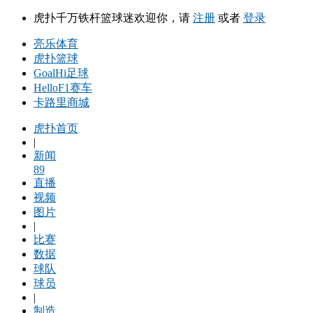
虎扑千万铁杆篮球迷欢迎你，请
注册
或者
登录
亮乐体育
虎扑篮球
GoalHi足球
HelloF1赛车
卡路里商城
虎扑首页
|
新闻
89
直播
视频
图片
|
比赛
数据
球队
球员
|
制造