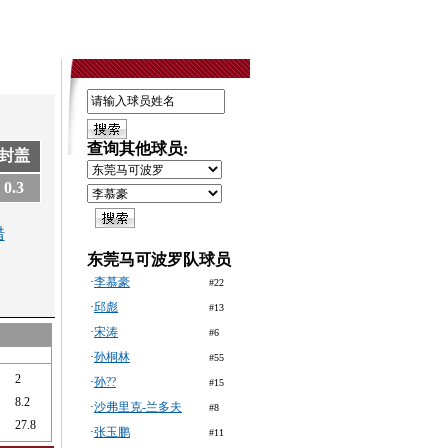
查询其他球员:
封盖
0.3
错
东莞马可波罗队球员
·
李慕豪
#22
·
邱彪
#13
·
宋涛
#6
·
孙桐林
#55
2
·
孙??
#15
8.2
·
沙弗里克-兰多夫
#8
27.8
·
张玉鹏
#11