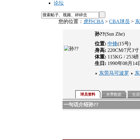
论坛
您的位置：
虎扑CBA
>
CBA球员
>
东
孙??
(Sun Zhe)
位置:
中锋
(15号)
身高:
220CM/7尺3寸
体重:
115KG / 253磅
生日:
1990年08月14
东莞马可波罗
东
球员资料
本季数据
生涯
一句话介绍孙??