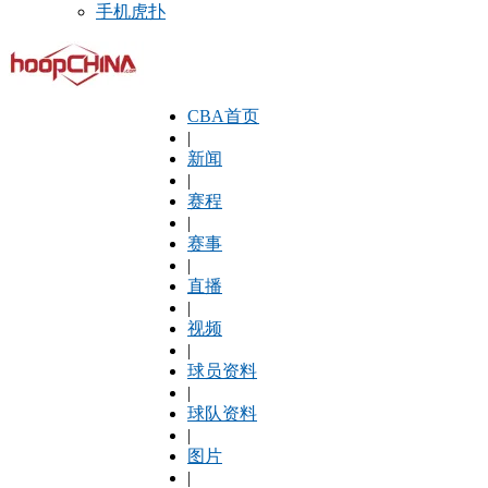
手机虎扑
CBA首页
|
新闻
|
赛程
|
赛事
|
直播
|
视频
|
球员资料
|
球队资料
|
图片
|