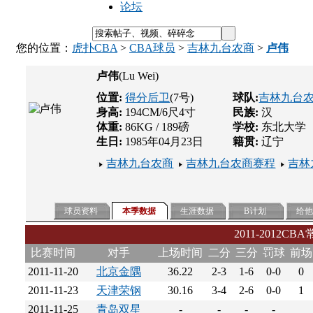
论坛
您的位置：
虎扑CBA
>
CBA球员
>
吉林九台农商
>
卢伟
卢伟
(Lu Wei)
位置:
得分后卫
(7号)
球队:
吉林九台
身高:
194CM/6尺4寸
民族:
汉
体重:
86KG / 189磅
学校:
东北大学
生日:
1985年04月23日
籍贯:
辽宁
吉林九台农商
吉林九台农商赛程
吉林
球员资料
本季数据
生涯数据
B计划
给
2011-2012CB
比赛时间
对手
上场时间
二分
三分
罚球
前场
2011-11-20
北京金隅
36.22
2-3
1-6
0-0
0
2011-11-23
天津荣钢
30.16
3-4
2-6
0-0
1
2011-11-25
青岛双星
-
-
-
-