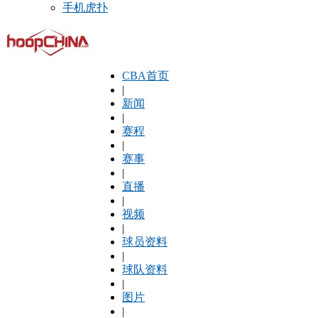
手机虎扑
CBA首页
|
新闻
|
赛程
|
赛事
|
直播
|
视频
|
球员资料
|
球队资料
|
图片
|