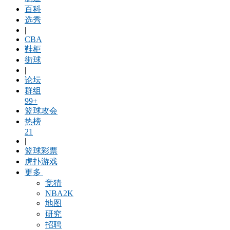
百科
选秀
|
CBA
鞋柜
街球
|
论坛
群组
99+
篮球攻会
热榜
21
|
篮球彩票
虎扑游戏
更多
竞猜
NBA2K
地图
研究
招聘