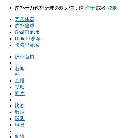
虎扑千万铁杆篮球迷欢迎你，请
注册
或者
登录
亮乐体育
虎扑篮球
GoalHi足球
HelloF1赛车
卡路里商城
虎扑首页
|
新闻
89
直播
视频
图片
|
比赛
数据
球队
球员
|
制造