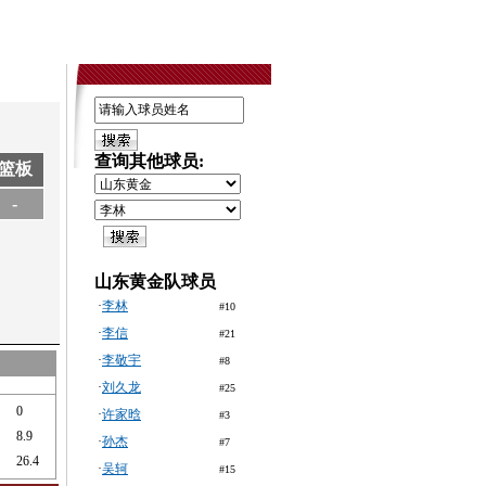
查询其他球员:
篮板
-
山东黄金队球员
·
李林
#10
·
李信
#21
·
李敬宇
#8
·
刘久龙
#25
0
·
许家晗
#3
8.9
·
孙杰
#7
26.4
·
吴轲
#15