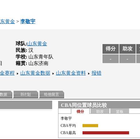
东黄金
>
李敬宇
球队:
山东黄金
得分
助攻
民族:
汉
学校:
山东青年队
-
-
日
籍贯:
山东济南
金赛程
山东黄金数据
山东黄金资料
报错
数据
B计划
给他留言
CBA同位置球员比较
得分
助攻
篮板
李敬宇
CBA平均
CBA最高