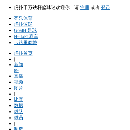
虎扑千万铁杆篮球迷欢迎你，请
注册
或者
登录
亮乐体育
虎扑篮球
GoalHi足球
HelloF1赛车
卡路里商城
虎扑首页
|
新闻
89
直播
视频
图片
|
比赛
数据
球队
球员
|
制造