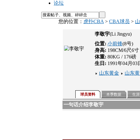
论坛
您的位置：
虎扑CBA
>
CBA球员
>
山
李敬宇
(Li Jingyu)
位置:
小前锋
(8号)
身高:
198CM/6尺6寸
体重:
80KG / 176磅
生日:
1991年04月03
山东黄金
山东黄
球员资料
本季数据
生涯
一句话介绍李敬宇