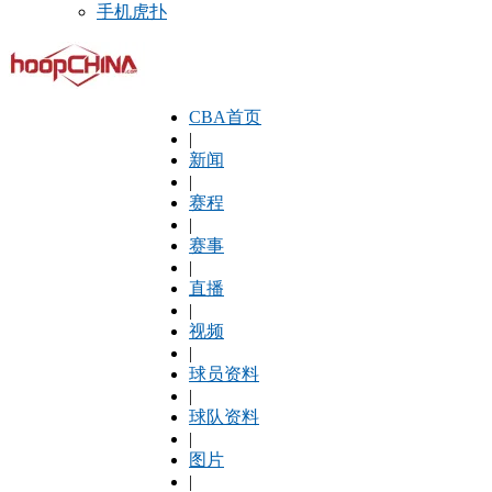
手机虎扑
CBA首页
|
新闻
|
赛程
|
赛事
|
直播
|
视频
|
球员资料
|
球队资料
|
图片
|