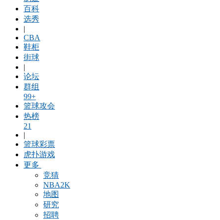
百科
选秀
|
CBA
鞋柜
街球
|
论坛
群组
99+
篮球攻会
热榜
21
|
篮球彩票
虎扑游戏
更多
竞猜
NBA2K
地图
研究
招聘